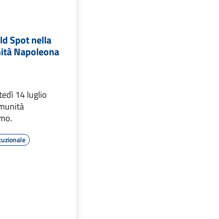
ld Spot nella
ità Napoleona
tedì 14 luglio
omunità
mo.
tuzionale