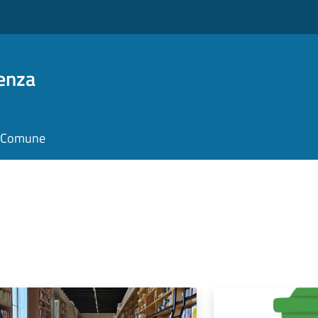
enza
il Comune