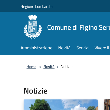
Salta al contenuto principale
Regione Lombardia
Comune di Figino Ser
Amministrazione
Novità
Servizi
Vivere 
Home
>
Novità
>
Notizie
Notizie