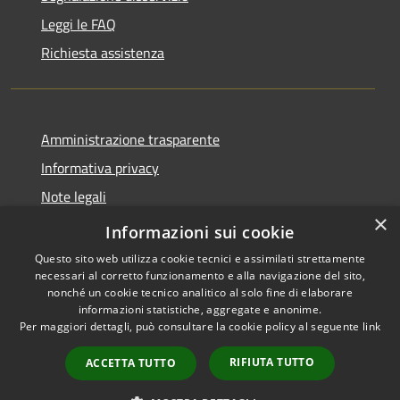
Leggi le FAQ
Richiesta assistenza
Amministrazione trasparente
Informativa privacy
Note legali
×
Dichiarazione di accessibilità
Informazioni sui cookie
Questo sito web utilizza cookie tecnici e assimilati strettamente
necessari al corretto funzionamento e alla navigazione del sito,
nonché un cookie tecnico analitico al solo fine di elaborare
informazioni statistiche, aggregate e anonime.
RSS
Copyright © 2026 • Comune di
Per maggiori dettagli, può consultare la cookie policy al seguente
link
Accessibilità
Figino Serenza • Powered by
Privacy
Municipium
Accesso
•
RIFIUTA TUTTO
ACCETTA TUTTO
Cookie
redazione