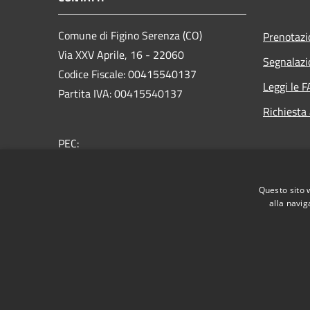
Comune di Figino Serenza (CO)
Prenotaz
Via XXV Aprile, 16 - 22060
Segnalazi
Codice Fiscale: 00415540137
Leggi le 
Partita IVA: 00415540137
Richiesta
PEC:
comune.figinoserenza@pec.provincia.como.it
Centralino Unico: +39 031 780160
Questo sito 
alla navig
RSS
Accessibilità
Privacy
Cookie
Mappa de