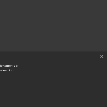
×
nzionamento e
nformazioni
Municipium
Accesso
ne di Figino Serenza • Powered by
•
redazione