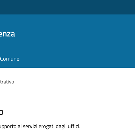
enza
il Comune
trativo
o
orto ai servizi erogati dagli uffici.